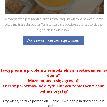
W Warszawie jest bardzo dużo restauracji, kawiarni a nawet pubów
gdzie można zabrać psa. Ta lista stale się powiększa, z czego cieszą
się opiekunowie psów.
Warszawa - Restauracje z psem
Twój pies ma problem z samodzielnym zostawaniem w
domu?
Może pojawia się agresja?
Chcesz porozmawiać o tych i innych tematach z psim
behawiorystą?
Czy wiesz, że taka pomoc dla Ciebie i Twojego psa dostępna jest
online?